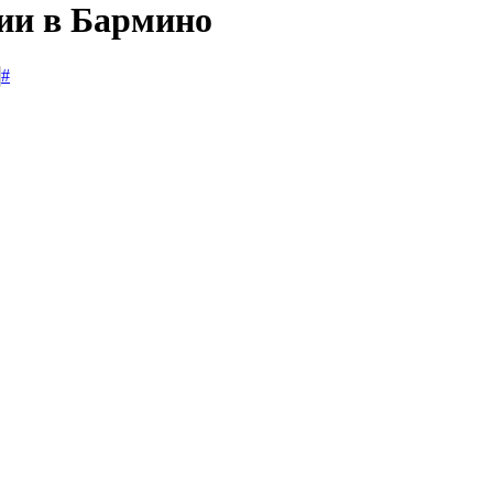
сии в Бармино
#