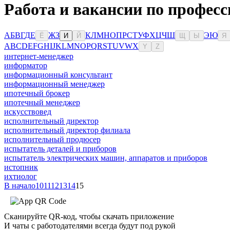
Работа и вакансии по профес
А
Б
В
Г
Д
Е
Ж
З
К
Л
М
Н
О
П
Р
С
Т
У
Ф
Х
Ц
Ч
Ш
Э
Ю
Ё
И
Й
Щ
Ы
Я
A
B
C
D
E
F
G
H
I
J
K
L
M
N
O
P
Q
R
S
T
U
V
W
X
Y
Z
интернет-менеджер
информатор
информационный консультант
информационный менеджер
ипотечный брокер
ипотечный менеджер
искусствовед
исполнительный директор
исполнительный директор филиала
исполнительный продюсер
испытатель деталей и приборов
испытатель электрических машин, аппаратов и приборов
истопник
ихтиолог
В начало
10
11
12
13
14
15
Сканируйте QR-код, чтобы скачать приложение
И чаты с работодателями всегда будут под рукой