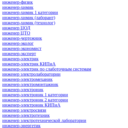
инженер-физик
инженер-химик
инженер-химик 1 категории
инженер-химик (лаборант)
инженер-химик (технолог)
инженер ЦОД
инженер ЦТО
инженер-чертежник
инженер-эколог
инженер-экономист
инженер-эксперт
инженер-электрик
инженер-электрик КИПиА
инженер-электрик по слаботочным системам
инженер электролаборатории
инженер-электромеханик
инженер-электромонтажник
инженер-электроник
инженер-электроник 1 категории
инженер-электроник 2 категории
инженер-электроник КИПиА
инженер электросвязи
инженер-электротехник
инженер электротехнической лаборатории
инженер-энергетик