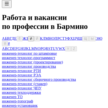
Работа и вакансии
по профессии в Бармино
А
Б
В
Г
Д
Е
Ж
З
К
Л
М
Н
О
П
Р
С
Т
У
Ф
Х
Ц
Ч
Ш
Э
Ю
Ё
И
Й
Щ
Ы
#
Я
A
B
C
D
E
F
G
H
I
J
K
L
M
N
O
P
Q
R
S
T
U
V
W
X
Y
Z
инженер-технолог по штамповке
инженер технолог-программист
инженер-технолог (проектирование)
инженер-технолог производства
инженер-технолог РТИ
инженер-технолог РЭА
инженер-технолог сборочного производства
инженер-технолог (стажер)
инженер-технолог ЧПУ
инженер техподдержки
инженер ТО
инженер-топограф
инженер-установщик