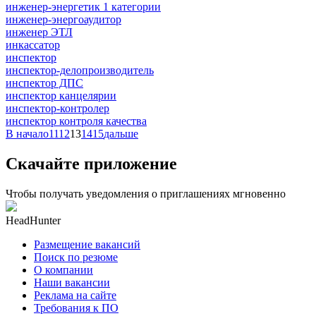
инженер-энергетик 1 категории
инженер-энергоаудитор
инженер ЭТЛ
инкассатор
инспектор
инспектор-делопроизводитель
инспектор ДПС
инспектор канцелярии
инспектор-контролер
инспектор контроля качества
В начало
11
12
13
14
15
дальше
Скачайте приложение
Чтобы получать уведомления о приглашениях мгновенно
HeadHunter
Размещение вакансий
Поиск по резюме
О компании
Наши вакансии
Реклама на сайте
Требования к ПО