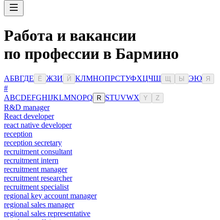
Работа и вакансии
по профессии в Бармино
А
Б
В
Г
Д
Е
Ж
З
И
К
Л
М
Н
О
П
Р
С
Т
У
Ф
Х
Ц
Ч
Ш
Э
Ю
Ё
Й
Щ
Ы
Я
#
A
B
C
D
E
F
G
H
I
J
K
L
M
N
O
P
Q
S
T
U
V
W
X
R
Y
Z
R&D manager
React developer
react native developer
reception
reception secretary
recruitment consultant
recruitment intern
recruitment manager
recruitment researcher
recruitment specialist
regional key account manager
regional sales manager
regional sales representative