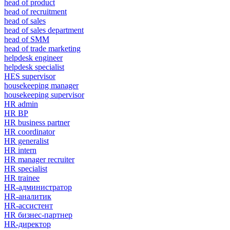
head of product
head of recruitment
head of sales
head of sales department
head of SMM
head of trade marketing
helpdesk engineer
helpdesk specialist
HES supervisor
housekeeping manager
housekeeping supervisor
HR admin
HR BP
HR business partner
HR coordinator
HR generalist
HR intern
HR manager recruiter
HR specialist
HR trainee
HR-администратор
HR-аналитик
HR-ассистент
HR бизнес-партнер
HR-директор