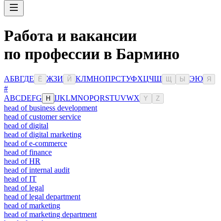
Работа и вакансии
по профессии в Бармино
А
Б
В
Г
Д
Е
Ж
З
И
К
Л
М
Н
О
П
Р
С
Т
У
Ф
Х
Ц
Ч
Ш
Э
Ю
Ё
Й
Щ
Ы
Я
#
A
B
C
D
E
F
G
I
J
K
L
M
N
O
P
Q
R
S
T
U
V
W
X
H
Y
Z
head of business development
head of customer service
head of digital
head of digital marketing
head of e-commerce
head of finance
head of HR
head of internal audit
head of IT
head of legal
head of legal department
head of marketing
head of marketing department