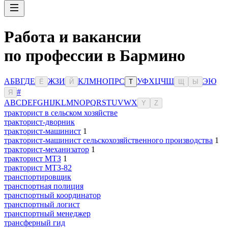
Работа и вакансии
по профессии в Бармино
А
Б
В
Г
Д
Е
Ж
З
И
К
Л
М
Н
О
П
Р
С
У
Ф
Х
Ц
Ч
Ш
Э
Ю
Ё
Й
Т
Щ
Ы
#
Я
A
B
C
D
E
F
G
H
I
J
K
L
M
N
O
P
Q
R
S
T
U
V
W
X
Y
Z
тракторист в сельском хозяйстве
тракторист-дворник
тракторист-машинист
1
тракторист-машинист сельскохозяйственного производства
1
тракторист-механизатор
1
тракторист МТЗ
1
тракторист МТЗ-82
транспортировщик
транспортная полиция
транспортный координатор
транспортный логист
транспортный менеджер
трансферный гид