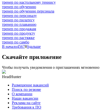
тренер по настольному теннису
тренер по обучению
тренер по обучению персонала
тренер по персоналу
тренер по пилатесу
тренер по плаванию
тренер по продажам
тренер по продукту
тренер по растяжке
тренер по самбо
В начало
4
5
6
7
8
9
дальше
Скачайте приложение
Чтобы получать уведомления о приглашениях мгновенно
HeadHunter
Размещение вакансий
Поиск по резюме
О компании
Наши вакансии
Реклама на сайте
Требования к ПО