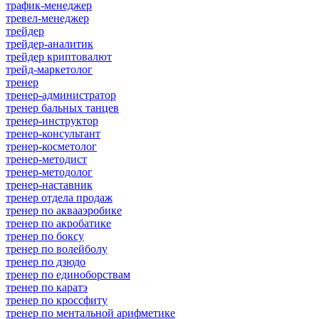
трафик-менеджер
тревел-менеджер
трейдер
трейдер-аналитик
трейдер криптовалют
трейд-маркетолог
тренер
тренер-администратор
тренер бальных танцев
тренер-инструктор
тренер-консультант
тренер-косметолог
тренер-методист
тренер-методолог
тренер-наставник
тренер отдела продаж
тренер по аквааэробике
тренер по акробатике
тренер по боксу
тренер по волейболу
тренер по дзюдо
тренер по единоборствам
тренер по каратэ
тренер по кроссфиту
тренер по ментальной арифметике