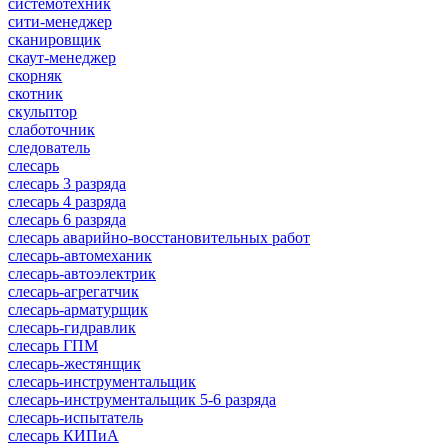
системотехник
сити-менеджер
сканировщик
скаут-менеджер
скорняк
скотник
скульптор
слаботочник
следователь
слесарь
слесарь 3 разряда
слесарь 4 разряда
слесарь 6 разряда
слесарь аварийно-восстановительных работ
слесарь-автомеханик
слесарь-автоэлектрик
слесарь-агрегатчик
слесарь-арматурщик
слесарь-гидравлик
слесарь ГПМ
слесарь-жестянщик
слесарь-инструментальщик
слесарь-инструментальщик 5-6 разряда
слесарь-испытатель
слесарь КИПиА