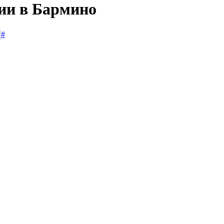
сии в Бармино
#