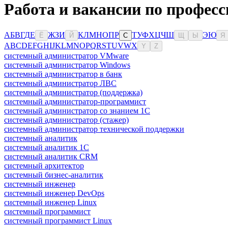
Работа и вакансии по профес
А
Б
В
Г
Д
Е
Ж
З
И
К
Л
М
Н
О
П
Р
Т
У
Ф
Х
Ц
Ч
Ш
Э
Ю
Ё
Й
С
Щ
Ы
Я
A
B
C
D
E
F
G
H
I
J
K
L
M
N
O
P
Q
R
S
T
U
V
W
X
Y
Z
системный администратор VMware
системный администратор Windows
системный администратор в банк
системный администратор ЛВС
системный администратор (поддержка)
системный администратор-программист
системный администратор со знанием 1С
системный администратор (стажер)
системный администратор технической поддержки
системный аналитик
системный аналитик 1С
системный аналитик CRM
системный архитектор
системный бизнес-аналитик
системный инженер
системный инженер DevOps
системный инженер Linux
системный программист
системный программист Linux