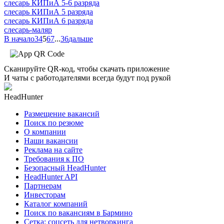
слесарь КИПиА 5-6 разряда
слесарь КИПиА 5 разряда
слесарь КИПиА 6 разряда
слесарь-маляр
В начало
3
4
5
6
7
...
36
дальше
Сканируйте QR-код, чтобы скачать приложение
И чаты с работодателями всегда будут под рукой
HeadHunter
Размещение вакансий
Поиск по резюме
О компании
Наши вакансии
Реклама на сайте
Требования к ПО
Безопасный HeadHunter
HeadHunter API
Партнерам
Инвесторам
Каталог компаний
Поиск по вакансиям в Бармино
Сетка: соцсеть для нетворкинга