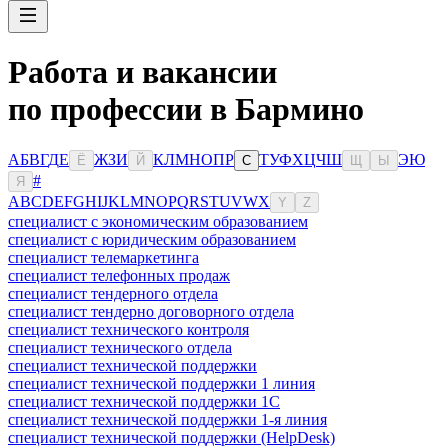
Работа и вакансии
по профессии в Бармино
А
Б
В
Г
Д
Е
Ж
З
И
К
Л
М
Н
О
П
Р
Т
У
Ф
Х
Ц
Ч
Ш
Э
Ю
Ё
Й
С
Щ
Ы
#
Я
A
B
C
D
E
F
G
H
I
J
K
L
M
N
O
P
Q
R
S
T
U
V
W
X
Y
Z
специалист с экономическим образованием
специалист с юридическим образованием
специалист телемаркетинга
специалист телефонных продаж
специалист тендерного отдела
специалист тендерно договорного отдела
специалист технического контроля
специалист технического отдела
специалист технической поддержки
специалист технической поддержки 1 линия
специалист технической поддержки 1С
специалист технической поддержки 1-я линия
специалист технической поддержки (HelpDesk)