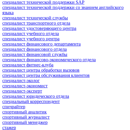
специалист технической поддержки SAP
специалист технической поддержки со знанием английского
языка
специалист технической службы
специалист транспортного отдела
специалист удостоверяющего центра
специалист учебного отдела
специалист учебного центра
специалист финансового департамента
специалист финансового отдела
специалист финансовой службы
специалист финансово-экономического отдела
специалист фитнес-клуба
специалист центра обработки вызовов
специалист центра обслуживания клиентов
специалист-эколог
специалист-экономист
специалист-эксперт
специалист юридического отдела
специальный корреспондент
спичрайтер
спортивный аналитик
спортивный журналист
спортивный менеджер
стажер