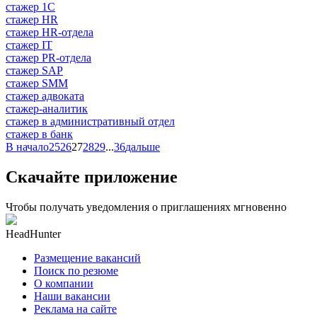
стажер 1С
стажер HR
стажер HR-отдела
стажер IT
стажер PR-отдела
стажер SAP
стажер SMM
стажер адвоката
стажер-аналитик
стажер в административный отдел
стажер в банк
В начало
25
26
27
28
29
...
36
дальше
Скачайте приложение
Чтобы получать уведомления о приглашениях мгновенно
HeadHunter
Размещение вакансий
Поиск по резюме
О компании
Наши вакансии
Реклама на сайте