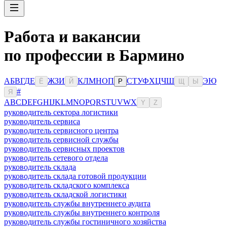
Работа и вакансии
по профессии в Бармино
А
Б
В
Г
Д
Е
Ж
З
И
К
Л
М
Н
О
П
С
Т
У
Ф
Х
Ц
Ч
Ш
Э
Ю
Ё
Й
Р
Щ
Ы
#
Я
A
B
C
D
E
F
G
H
I
J
K
L
M
N
O
P
Q
R
S
T
U
V
W
X
Y
Z
руководитель сектора логистики
руководитель сервиса
руководитель сервисного центра
руководитель сервисной службы
руководитель сервисных проектов
руководитель сетевого отдела
руководитель склада
руководитель склада готовой продукции
руководитель складского комплекса
руководитель складской логистики
руководитель службы внутреннего аудита
руководитель службы внутреннего контроля
руководитель службы гостиничного хозяйства