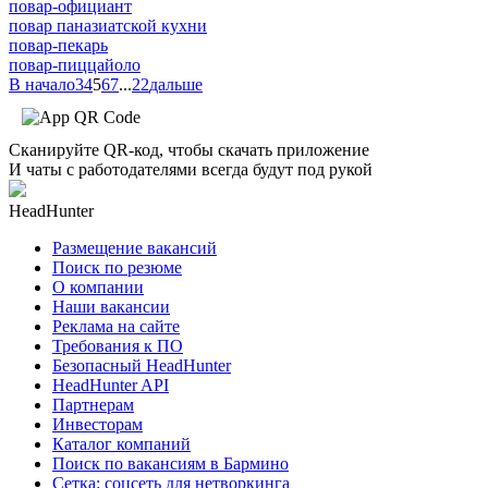
повар-официант
повар паназиатской кухни
повар-пекарь
повар-пиццайоло
В начало
3
4
5
6
7
...
22
дальше
Сканируйте QR-код, чтобы скачать приложение
И чаты с работодателями всегда будут под рукой
HeadHunter
Размещение вакансий
Поиск по резюме
О компании
Наши вакансии
Реклама на сайте
Требования к ПО
Безопасный HeadHunter
HeadHunter API
Партнерам
Инвесторам
Каталог компаний
Поиск по вакансиям в Бармино
Сетка: соцсеть для нетворкинга