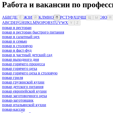
Работа и вакансии по профес
А
Б
В
Г
Д
Е
Ж
З
И
К
Л
М
Н
О
Р
С
Т
У
Ф
Х
Ц
Ч
Ш
Э
Ю
Ё
Й
П
Щ
Ы
Я
A
B
C
D
E
F
G
H
I
J
K
L
M
N
O
P
Q
R
S
T
U
V
W
X
Y
Z
повар в ресторан
повар в ресторан быстрого питания
повар в салатный цех
повар в семью
повар в столовую
повар в фаст-фуд
повар в частный детский сад
повар выходного дня
повар горячего процесса
повар горячего цеха
повар горячего цеха в столовую
повар гриля
повар грузинской кухни
повар детского питания
повар европейской кухни
повар заготовочного цеха
повар-заготовщик
повар итальянской кухни
повар-кассир