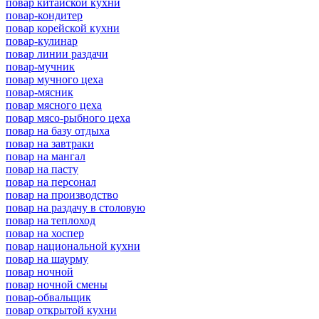
повар китайской кухни
повар-кондитер
повар корейской кухни
повар-кулинар
повар линии раздачи
повар-мучник
повар мучного цеха
повар-мясник
повар мясного цеха
повар мясо-рыбного цеха
повар на базу отдыха
повар на завтраки
повар на мангал
повар на пасту
повар на персонал
повар на производство
повар на раздачу в столовую
повар на теплоход
повар на хоспер
повар национальной кухни
повар на шаурму
повар ночной
повар ночной смены
повар-обвальщик
повар открытой кухни