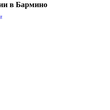
сии в Бармино
#