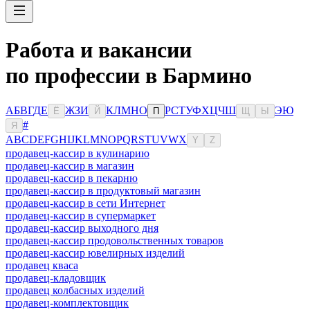
Работа и вакансии
по профессии в Бармино
А
Б
В
Г
Д
Е
Ж
З
И
К
Л
М
Н
О
Р
С
Т
У
Ф
Х
Ц
Ч
Ш
Э
Ю
Ё
Й
П
Щ
Ы
#
Я
A
B
C
D
E
F
G
H
I
J
K
L
M
N
O
P
Q
R
S
T
U
V
W
X
Y
Z
продавец-кассир в кулинарию
продавец-кассир в магазин
продавец-кассир в пекарню
продавец-кассир в продуктовый магазин
продавец-кассир в сети Интернет
продавец-кассир в супермаркет
продавец-кассир выходного дня
продавец-кассир продовольственных товаров
продавец-кассир ювелирных изделий
продавец кваса
продавец-кладовщик
продавец колбасных изделий
продавец-комплектовщик