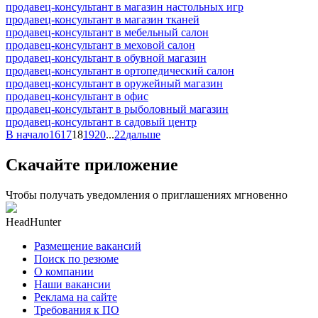
продавец-консультант в магазин настольных игр
продавец-консультант в магазин тканей
продавец-консультант в мебельный салон
продавец-консультант в меховой салон
продавец-консультант в обувной магазин
продавец-консультант в ортопедический салон
продавец-консультант в оружейный магазин
продавец-консультант в офис
продавец-консультант в рыболовный магазин
продавец-консультант в садовый центр
В начало
16
17
18
19
20
...
22
дальше
Скачайте приложение
Чтобы получать уведомления о приглашениях мгновенно
HeadHunter
Размещение вакансий
Поиск по резюме
О компании
Наши вакансии
Реклама на сайте
Требования к ПО