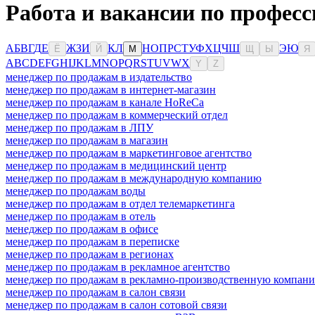
Работа и вакансии по профес
А
Б
В
Г
Д
Е
Ж
З
И
К
Л
Н
О
П
Р
С
Т
У
Ф
Х
Ц
Ч
Ш
Э
Ю
Ё
Й
М
Щ
Ы
Я
A
B
C
D
E
F
G
H
I
J
K
L
M
N
O
P
Q
R
S
T
U
V
W
X
Y
Z
менеджер по продажам в издательство
менеджер по продажам в интернет-магазин
менеджер по продажам в канале HoReCa
менеджер по продажам в коммерческий отдел
менеджер по продажам в ЛПУ
менеджер по продажам в магазин
менеджер по продажам в маркетинговое агентство
менеджер по продажам в медицинский центр
менеджер по продажам в международную компанию
менеджер по продажам воды
менеджер по продажам в отдел телемаркетинга
менеджер по продажам в отель
менеджер по продажам в офисе
менеджер по продажам в переписке
менеджер по продажам в регионах
менеджер по продажам в рекламное агентство
менеджер по продажам в рекламно-производственную компан
менеджер по продажам в салон связи
менеджер по продажам в салон сотовой связи