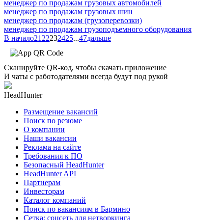
менеджер по продажам грузовых автомобилей
менеджер по продажам грузовых шин
менеджер по продажам (грузоперевозки)
менеджер по продажам грузоподъемного оборудования
В начало
21
22
23
24
25
...
47
дальше
Сканируйте QR-код, чтобы скачать приложение
И чаты с работодателями всегда будут под рукой
HeadHunter
Размещение вакансий
Поиск по резюме
О компании
Наши вакансии
Реклама на сайте
Требования к ПО
Безопасный HeadHunter
HeadHunter API
Партнерам
Инвесторам
Каталог компаний
Поиск по вакансиям в Бармино
Сетка: соцсеть для нетворкинга