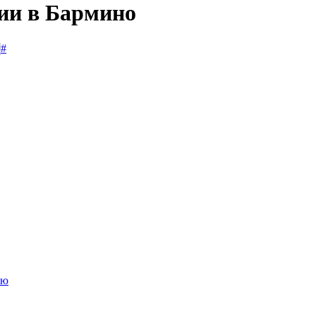
сии в Бармино
#
ию