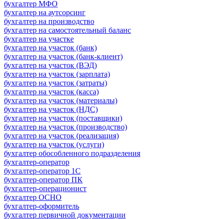
бухгалтер МФО
бухгалтер на аутсорсинг
бухгалтер на производство
бухгалтер на самостоятельный баланс
бухгалтер на участке
бухгалтер на участок (банк)
бухгалтер на участок (банк-клиент)
бухгалтер на участок (ВЭД)
бухгалтер на участок (зарплата)
бухгалтер на участок (затраты)
бухгалтер на участок (касса)
бухгалтер на участок (материалы)
бухгалтер на участок (НДС)
бухгалтер на участок (поставщики)
бухгалтер на участок (производство)
бухгалтер на участок (реализация)
бухгалтер на участок (услуги)
бухгалтер обособленного подразделения
бухгалтер-оператор
бухгалтер-оператор 1С
бухгалтер-оператор ПК
бухгалтер-операционист
бухгалтер ОСНО
бухгалтер-оформитель
бухгалтер первичной документации