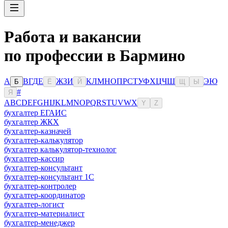
Работа и вакансии
по профессии в Бармино
А
В
Г
Д
Е
Ж
З
И
К
Л
М
Н
О
П
Р
С
Т
У
Ф
Х
Ц
Ч
Ш
Э
Ю
Б
Ё
Й
Щ
Ы
#
Я
A
B
C
D
E
F
G
H
I
J
K
L
M
N
O
P
Q
R
S
T
U
V
W
X
Y
Z
бухгалтер ЕГАИС
бухгалтер ЖКХ
бухгалтер-казначей
бухгалтер-калькулятор
бухгалтер калькулятор-технолог
бухгалтер-кассир
бухгалтер-консультант
бухгалтер-консультант 1С
бухгалтер-контролер
бухгалтер-координатор
бухгалтер-логист
бухгалтер-материалист
бухгалтер-менеджер