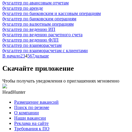
бухгалтер по авансовым отчетам
бухгалтер по аренде
бухгалтер по банковским и кассовым операциям
бухгалтер по банковским операциям
бухгалтер по валютным операциям
бухгалтер по ведению ИП
бухгалтер по ведению расчетного счета
бухгалтер по ведению ФЛП
бухгалтер по взаиморасчетам
бухгалтер по взаиморасчетам с клиентами
В начало
2
3
4
5
6
7
дальше
Скачайте приложение
Чтобы получать уведомления о приглашениях мгновенно
HeadHunter
Размещение вакансий
Поиск по резюме
О компании
Наши вакансии
Реклама на сайте
Требования к ПО