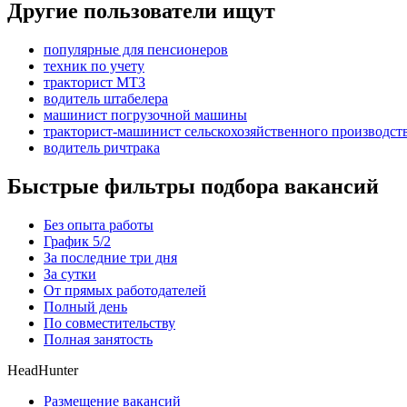
Другие пользователи ищут
популярные для пенсионеров
техник по учету
тракторист МТЗ
водитель штабелера
машинист погрузочной машины
тракторист-машинист сельскохозяйственного производст
водитель ричтрака
Быстрые фильтры подбора вакансий
Без опыта работы
График 5/2
За последние три дня
За сутки
От прямых работодателей
Полный день
По совместительству
Полная занятость
HeadHunter
Размещение вакансий