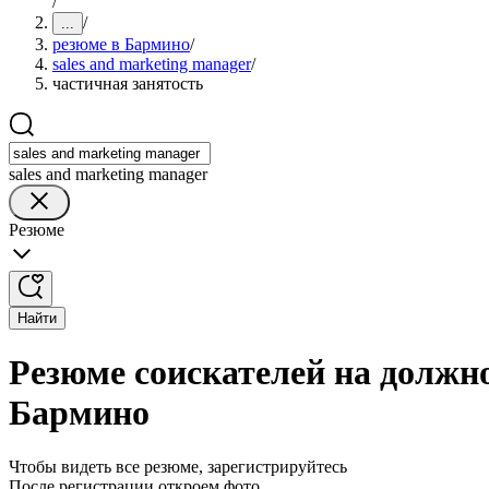
/
/
...
резюме в Бармино
/
sales and marketing manager
/
частичная занятость
sales and marketing manager
Резюме
Найти
Резюме соискателей на должно
Бармино
Чтобы видеть все резюме, зарегистрируйтесь
После регистрации откроем фото