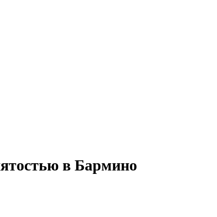
нятостью в Бармино