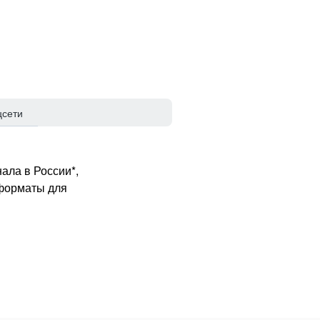
цсети
ала в России*,
 форматы для