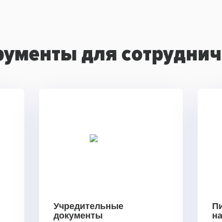
рументы для сотруднич
Учредительные
П
документы
н