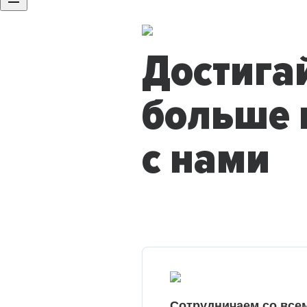
Достига
больше 
с нами
Сотрудничаем со все