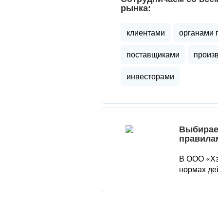
рынка:
клиентами
органами 
поставщиками
произ
инвесторами
Выбирае
правила
В ООО «Хэ
нормах де