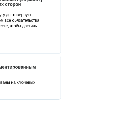
их сторон
угу достоверную
м все обязательства
сте, чтобы достичь
аментированным
ованы на ключевых