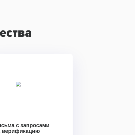
ества
исьма с запросами
а верификацию