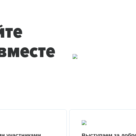
йте
вместе
ми участниками
Выступаем за добр