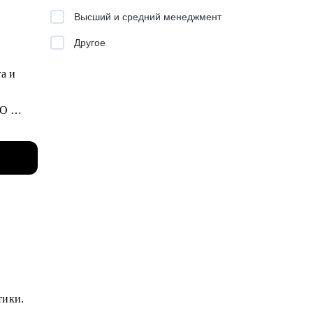
Высший и средний менеджмент
Другое
га и
MO
рами
ями и
ч
тики.