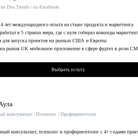
o Dos Trends / ex-Facebook
ных областей
 14 лет международного опыта на стыке продукта и маркетинга
гу помочь:
работал в 5 странах мира, где с нуля собирал команды маркетин
ct-менеджерам
а для запуска проектов на рынках США и Европы
ающим специалистам в карьере Product Management
 на рынок UK мобильное приложение в сфере фудтех в роли C
одил операционными и IT-проектами в Facebook в Дублине
с CEO и сооснователь платформы для запуска кампаний с блоге
Выбрать услугу
 Trends
 сменил карьерный вектор: руководитель в стартапе, менеджер в
ции, предприниматель, поделюсь нетривиальными рекомендаци
ниями на основе собственного опыта
Аула
ьзую продуктовый подход для решения бизнес и карьерных зада
ый консультант / Психолог / Профориентолог
омогу:
оить стратегию выхода на позицию за рубежом
рный консультант, психолог и профориентолог с 4+ годами прак
нить и эффективно использовать LinkedIn профиль