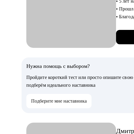
• 5 лет 
• Подго
• Прошла
• Исполь
• Благо
• Прока
эксперт
• 5 лет 
Кому мо
от метр
• Копир
• Сейча
• Выпус
стратег
• Тем, к
• Разраб
Нужна помощь с выбором?
• Тем, к
senior 
Пройдите короткий тест или просто опишите сво
Я знаю р
подберём идеального наставника
С чем п
кем раб
• пров
понять, 
Подберите мне наставника
• делюсь проверенными инструментами и инсайтами по развитию карьеры в
Product
• помогаю подготовиться к собеседованиям и успешно пройти их в топ-
компан
Дмит
• расс