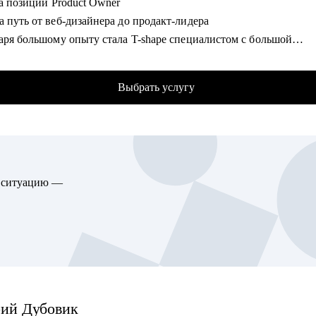
на позиции Product Owner
товиться к собеседованиям и тестовым задачам
 путь от веб-дизайнера до продакт-лидера
зовать нейросети для своих задач без страха за качество
даря большому опыту стала T-shape специалистом с большой
чать карьерный нетворкинг
изой в управлении кросс-функциональных команд
консультирую российский биг-тех и стартапы, 100+ бизнес консу
гу помочь:
Выбрать услугу
ик и продуктовой стратегии до экономики и аналитики
айтерам и редакторам на любом уровне
с в VK развиваю внутреннюю единую data-платформу, отвечаю з
кникам курсов, которые откликаются и не получают оффер
ию и масштабирование решений на основе данных, AI и ML
то хочет работать с нейросетями
отала и веду курс про метрики и продуктовую аналитику для mid
то хочет найти подработку на удалёнке или фрилансе
product менеджеров VK
ю ситуацию —
ынок контента изнутри, вижу потенциал в опыте и верю в кажд
омогу:
отала лично. Мне важно помочь тебе увидеть твои сильные стор
ожу аудит резюме и помогаю его усилить
куда двигаться дальше, и собрать реалистичный план развития.
 Management
ии
рий
Дубовик
казываю про особенности российского биг-теха и специфику най