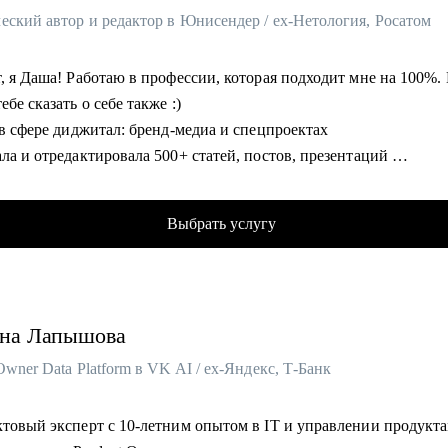
еский автор и редактор в Юнисендер / ex-Нетология, Росатом
, я Даша! Работаю в профессии, которая подходит мне на 100%.
ебе сказать о себе также :)
 в сфере диджитал: бренд-медиа и спецпроектах
ла и отредактировала 500+ статей, постов, презентаций
ла 100+ консультаций по копирайтингу, редактуре и нейросетям
Выбрать услугу
нию креативной командой
о понимаю, как сегодня оценивают портфолио, кейсы и
дительные
на
Лапышова
омогу:
и в диджитал: выбрать направление по душе, выстроить опору 
Owner Data Platform в VK AI / ex-Яндекс, Т-Банк
ывать опыт так, чтобы он был понятен работодателю и выделял
ктовый эксперт с 10-летним опытом в IT и управлении продукт
повых откликов