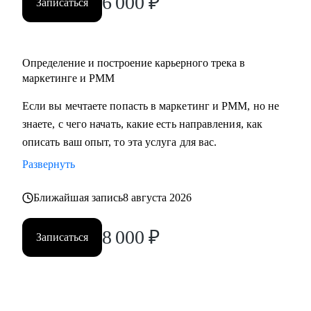
6 000
₽
Записаться
• Middle/senior специалистам в маркетинге и PMM для
получения консультаций по разного рода кейсам, по
выстраиваю карьерного.
Определение и построение карьерного трека в
• Всем, кто точно понимает, что хочет попасть в Digital-
маркетинге и PMM
маркетинг и PMM, но не знает, какие бывают направления,
с чего можно начать, в какую сторону двигаться.
Если вы мечтаете попасть в маркетинг и PMM, но не
знаете, с чего начать, какие есть направления, как
описать ваш опыт, то эта услуга для вас.
Развернуть
Ближайшая запись
8 августа 2026
8 000
₽
Записаться