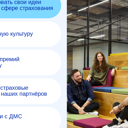
вать свои идеи
в сфере страхования
ую культуру
 премий
у
 страховые
т наших партнёров
и с ДМС