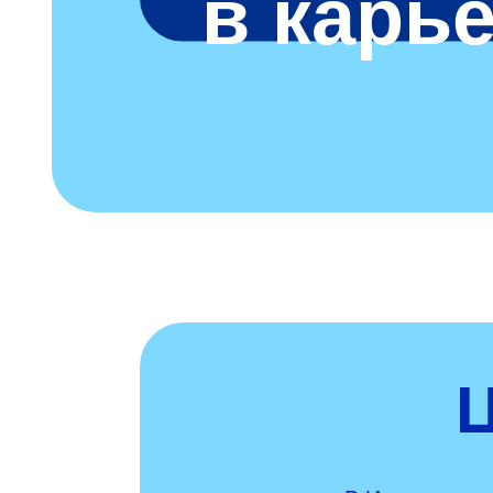
в карь