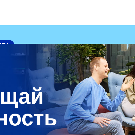
ащай
ность