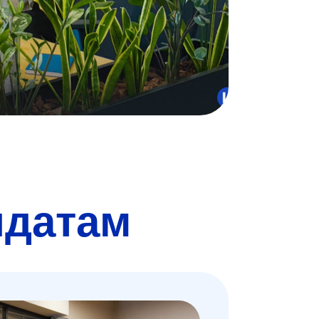
идатам