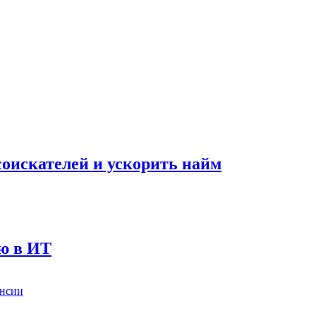
оискателей и ускорить найм
ию в ИТ