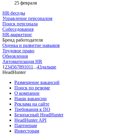
25 февраля
HR-беседы
Управление персоналом
Поиск персонала
Собеседования
HR-маркетинг
Бренд работодателя
Оценка и развитие навыков
Трудовое право
Обновления
Автоматизация HR
1
2
3
4
5
6
7
8
9
10
11
...
43
дальше
HeadHunter
Размещение вакансий
Поиск по резюме
О компании
Наши вакансии
Реклама на сайте
Требования к ПО
Безопасный HeadHunter
HeadHunter API
Партнерам
Инвесторам