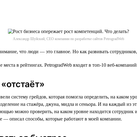
Александр Шуйский, CEO компании по разработке сайтов PetrogradWeb
нимание, что люди — это главное. Но как развивать сотрудников
е места в рейтингах. PetrogradWeb входит в топ-10 веб-компани
«‎отстаёт»‎
ввели систему грейдов, которая помогла определить, на каком ур
азделение на стажёра, джуна, мидла и сеньора. И на каждый из э
ощью можно проверить, на каком уровне находится сотрудник и н
ее — описал способы, которые работают в моей компании.