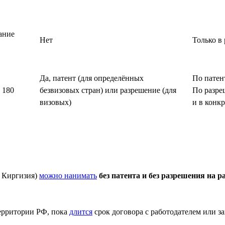
ание
Нет
Только в
Да, патент (для определённых
По патен
 180
безвизовых стран) или разрешение (для
По разре
визовых)
и в конк
, Киргизия)
можно нанимать
без патента и без разрешения на р
территории РФ, пока
длится
срок договора с работодателем или за