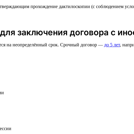
дтверждающим прохождение дактилоскопии (с соблюдением усло
для заключения договора с ин
ется на неопределённый срок. Срочный договор —
до 5 лет
, напр
ии
фессии