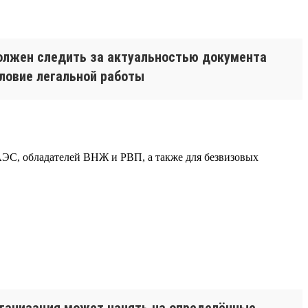
должен следить за актуальностью документа
словие легальной работы
ЕАЭС, обладателей ВНЖ и РВП, а также для безвизовых
рганизация может нанять на определённые