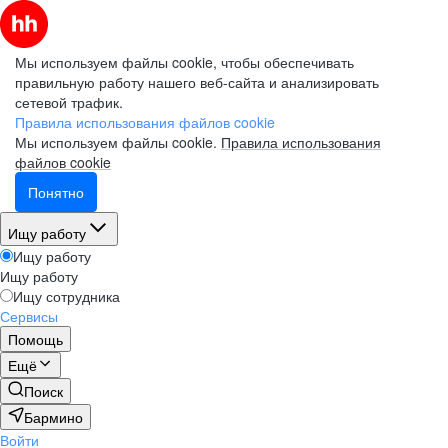
Мы используем файлы cookie, чтобы обеспечивать
правильную работу нашего веб-сайта и анализировать
сетевой трафик.
Электронная почта (рабочая)
Электронная почта (рабочая)
Электронная почта (рабочая)
Правила использования файлов cookie
Мы используем файлы cookie.
Правила использования
файлов cookie
Понятно
Фамилия
Фамилия
Фамилия
Ищу работу
Ищу работу
Ищу работу
Имя
Имя
Имя
Ищу сотрудника
Сервисы
Помощь
Компания
Компания
Компания
Ещё
Поиск
Бармино
Войти
Подписаться на рассылку
Подписаться на рассылку