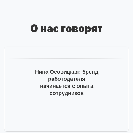
за подписку
на рассылку
О нас говорят
На ваш адрес отправлено письмо от hh.ru, необходимо
подтвердить e-mail.
Тогда мы сможем отправлять вам важную
информацию про развитие бренда работодателя.
Пожалуйста, проверьте почту и, на всякий случай,
Нина Осовицкая: бренд
просмотрите папку «Спам».
работодателя
начинается с опыта
сотрудников