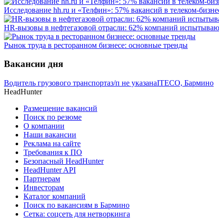
Исследование hh.ru и «Телфин»: 57% вакансий в телеком-бизне
HR-вызовы в нефтегазовой отрасли: 62% компаний испытываю
Рынок труда в ресторанном бизнесе: основные тренды
Вакансии дня
Водитель грузового транспорта
з/п не указана
ITECO, Бармино
HeadHunter
Размещение вакансий
Поиск по резюме
О компании
Наши вакансии
Реклама на сайте
Требования к ПО
Безопасный HeadHunter
HeadHunter API
Партнерам
Инвесторам
Каталог компаний
Поиск по вакансиям в Бармино
Сетка: соцсеть для нетворкинга