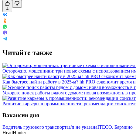
4
Читайте также
Осторожно, мошенники: три новые схемы с использованием им
Как быстрее найти работу в 2025-м? hh PRO сэкономит время 
Ускорьте поиск работы рядом с домом: новая возможность в про
Развитие карьеры в промышленности: рекомендации соискателя
Вакансии дня
Водитель грузового транспорта
з/п не указана
ITECO, Бармино
HeadHunter