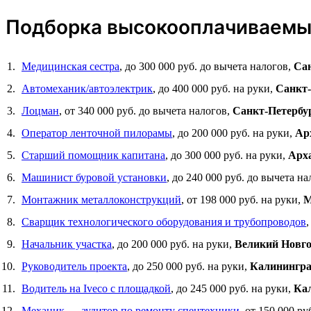
Подборка высокооплачиваемых
Медицинская сестра
, до 300 000 руб. до вычета налогов,
Сан
Автомеханик/автоэлектрик
, до 400 000 руб. на руки,
Санкт-
Лоцман
, от 340 000 руб. до вычета налогов,
Санкт-Петербу
Оператор ленточной пилорамы
, до 200 000 руб. на руки,
Ар
Старший помощник капитана
, до 300 000 руб. на руки,
Арх
Машинист буровой установки
, до 240 000 руб. до вычета н
Монтажник металлоконструкций
, от 198 000 руб. на руки,
М
Сварщик технологического оборудования и трубопроводов
,
Начальник участка
, до 200 000 руб. на руки,
Великий Новг
Руководитель проекта
, до 250 000 руб. на руки,
Калинингр
Водитель на Iveco с площадкой
, до 245 000 руб. на руки,
Ка
Механик — аудитор по ремонту спецтехники
, от 150 000 ру