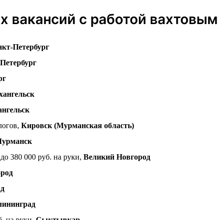
 вакансий с работой вахтовым
кт-Петербург
Петербург
рг
хангельск
ангельск
алогов,
Кировск (Мурманская область)
урманск
 до 380 000 руб. на руки,
Великий Новгород
ород
ад
лининград
б. на руки,
Сыктывкар