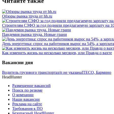
Читайте также
Обзоры рынка труда от hh.ru
Строителям СЗФО за год подняли предлагаемую зарплату на 10
Пандемия рынка труда. Новые грани
День энергетика: спрос на работников вырос на 54%, а зарплат
Как изменить жизнь на несколько месяцев, или Правда о вахте
Вакансии дня
Водитель грузового транспорта
з/п не указана
ITECO, Бармино
HeadHunter
Размещение вакансий
Поиск по резюме
О компании
Наши вакансии
Реклама на сайте
Требования к ПО
Безопасный HeadHunter