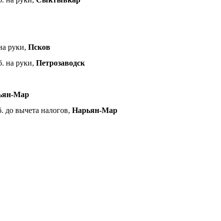
 на руки,
Псков
б. на руки,
Петрозаводск
ьян-Мар
б. до вычета налогов,
Нарьян-Мар